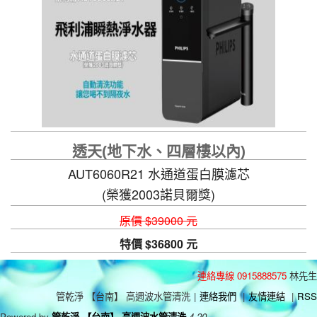
透天(地下水、四層樓以內)
AUT6060R21 水通道蛋白膜濾芯
(榮獲2003諾貝爾獎)
自動清洗功能，讓您喝不到隔夜水
原價 $39000 元
特價 $36800 元
連絡專線 0915888575
林先生
管乾淨 【台南】 高週波水管清洗
|
連絡我們
|
友情連結
|
RSS
Powered by
管乾淨 【台南】 高週波水管清洗
4.20