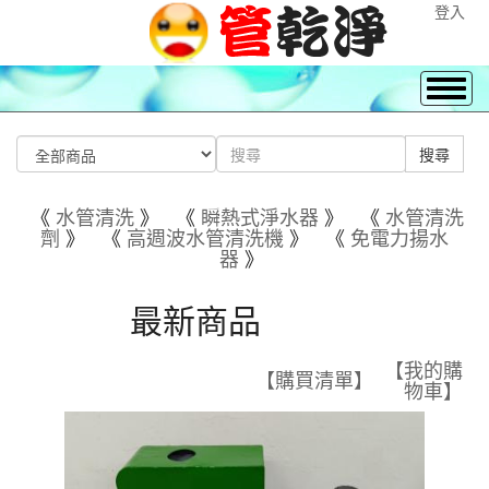
登入
《
水管清洗
》 《
瞬熱式淨水器
》 《
水管清洗
劑
》 《
高週波水管清洗機
》 《
免電力揚水
器
》
最新商品
【我的購
【購買清單】
物車】