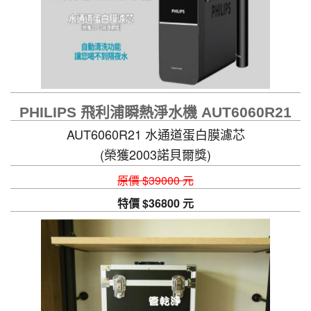
PHILIPS 飛利浦瞬熱淨水機 AUT6060R21
AUT6060R21 水通道蛋白膜濾芯
(榮獲2003諾貝爾獎)
自動清洗功能，讓您喝不到隔夜水
原價 $39000 元
特價 $36800 元