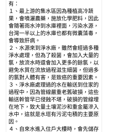
有：
１、最上游的集水區因為種植高冷蔬
果，會噴灑農藥，施放化學肥料，因此
會隨著雨水沖到水庫裡面，污染水源，
台灣一半以上的水庫也都有微囊藻毒，
會導致肝病。
２、水源來到淨水廠，雖然會經過多種
淨水處理，但為了殺菌，會加入大量的
氯，放流水時還會加入更多的餘氯，以
避免水質在流放過程滋生細菌，但過多
的氯對人體有害，是致癌的重要因素。
３、淨水廠處理過的水在輸送到住家的
過程中，因為管線嚴重老舊破損，這些
輸送幹管早已侵蝕不堪，破損的管線埋
在地下，致大量土壤泥沙和重金屬滲入
水中，這就是水塔有污泥屯積的主要原
因。
４、自來水進入住戶大樓時，會先儲存