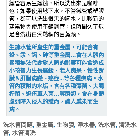
鐵管容易生鐵鏽，所以洗出來是咖啡
色；如果使用地下水，不管鐵管或塑膠
管，都可以洗出很黑的髒水。比較新的
建築物會使用不鏽鋼管，但時間久了還
是會洗出白濁黏稠的菌藻類。
生鏽水管所產生的重金屬，可能含有
鉛、汞、鎘、砷等重金屬…會在人體內
累積無法代謝對人體的影響可能會造成
小孩智力生長遲緩、老人痴呆、慢性腎
臟＆肝臟病變、癌症...等各種疾病。水
管內積附的水垢，含有各種藻菌、大腸
桿菌、退伍軍人菌…等菌類，會在身體
虛弱時入侵人的體內，讓人感染而生
病。
洗水管問題
,
重金屬
,
生物膜
,
淨水器
,
洗水管
,
清洗水
管
,
水管清洗