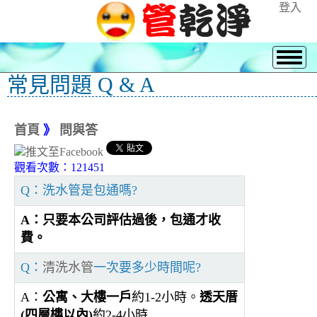
登入
常見問題 Q & A
首頁
》
問與答
觀看次數：121451
Q：洗水管是包通嗎?
A：只要本公司評估過後，包通才收
費。
Q：
清洗水管
一次要多少時間呢?
A：
公寓、大樓一戶
約1-2小時。
透天厝
(四層樓以內)
約2-4小時