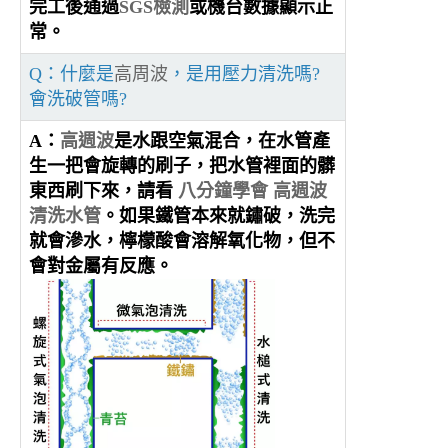
完工後通過
SGS檢測
或機台數據顯示正
常。
Q：什麼是
高周波
，是用壓力清洗嗎?
會洗破管嗎?
A：
高週波
是水跟空氣混合，在水管產
生一把會旋轉的刷子，把水管裡面的髒
東西刷下來，請看
八分鐘學會 高週波
清洗水管
。如果鐵管本來就鏽破，洗完
就會滲水，檸檬酸會溶解氧化物，但不
會對金屬有反應。