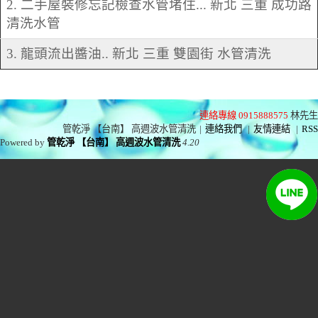
2. 二手屋裝修忘記檢查水管堵住... 新北 三重 成功路
清洗水管
3. 龍頭流出醬油.. 新北 三重 雙園街 水管清洗
連絡專線 0915888575
林先生
管乾淨 【台南】 高週波水管清洗
|
連絡我們
|
友情連結
|
RSS
Powered by
管乾淨 【台南】 高週波水管清洗
4.20