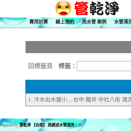
費用計算
線上預約
洗水管 案例
水管清
回標籤頁
標籤：
1. 冷水出水變小... 台中 龍井 中社八街 
Powered by
管乾淨 【台南】 高週波水管清洗
4.20