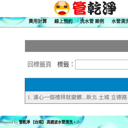
費用計算
線上預約
洗水管 案例
水管清
回標籤頁
標籤：
1. 濾心一個禮拜就變髒...新北 土城 立德
Powered by
管乾淨 【台南】 高週波水管清洗
4.20