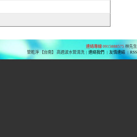
連絡專線 0915888575
林先生
管乾淨 【台南】 高週波水管清洗
|
連絡我們
|
友情連結
|
RSS