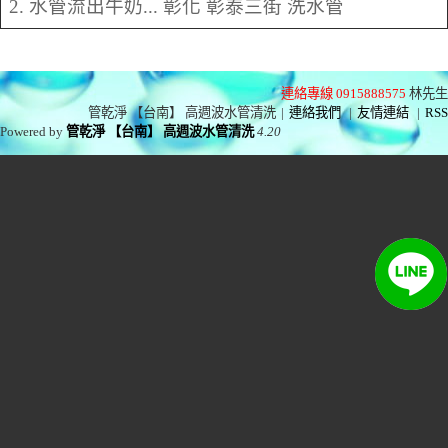
2. 水管流出牛奶... 彰化 彰泰三街 洗水管
連絡專線 0915888575
林先生
管乾淨 【台南】 高週波水管清洗
|
連絡我們
|
友情連結
|
RSS
Powered by
管乾淨 【台南】 高週波水管清洗
4.20