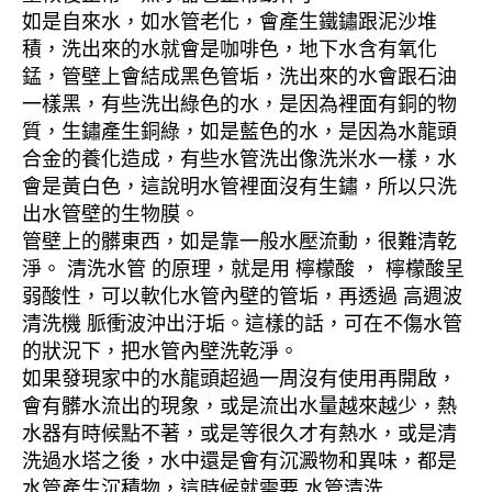
如是自來水，如水管老化，會產生鐵鏽跟泥沙堆
積，洗出來的水就會是咖啡色，地下水含有氧化
錳，管壁上會結成黑色管垢，洗出來的水會跟石油
一樣黑，有些洗出綠色的水，是因為裡面有銅的物
質，生鏽產生銅綠，如是藍色的水，是因為水龍頭
合金的養化造成，有些水管洗出像洗米水一樣，水
會是黃白色，這說明水管裡面沒有生鏽，所以只洗
出水管壁的生物膜。
管壁上的髒東西，如是靠一般水壓流動，很難清乾
淨。 清洗水管 的原理，就是用 檸檬酸 ， 檸檬酸呈
弱酸性，可以軟化水管內壁的管垢，再透過 高週波
清洗機 脈衝波沖出汙垢。這樣的話，可在不傷水管
的狀況下，把水管內壁洗乾淨。
如果發現家中的水龍頭超過一周沒有使用再開啟，
會有髒水流出的現象，或是流出水量越來越少，熱
水器有時候點不著，或是等很久才有熱水，或是清
洗過水塔之後，水中還是會有沉澱物和異味，都是
水管產生沉積物，這時候就需要 水管清洗