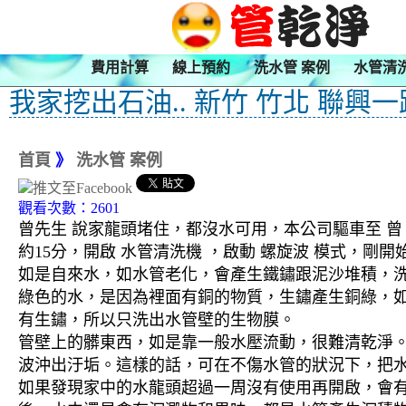
費用計算
線上預約
洗水管 案例
水管清
我家挖出石油.. 新竹 竹北 聯興一
首頁
》
洗水管 案例
觀看次數：2601
曾先生 說家龍頭堵住，都沒水可用，本公司驅車至 曾
約15分，開啟 水管清洗機 ，啟動 螺旋波 模式，
如是自來水，如水管老化，會產生鐵鏽跟泥沙堆積，
綠色的水，是因為裡面有銅的物質，生鏽產生銅綠，
有生鏽，所以只洗出水管壁的生物膜。
管壁上的髒東西，如是靠一般水壓流動，很難清乾淨。 
波沖出汙垢。這樣的話，可在不傷水管的狀況下，把
如果發現家中的水龍頭超過一周沒有使用再開啟，會