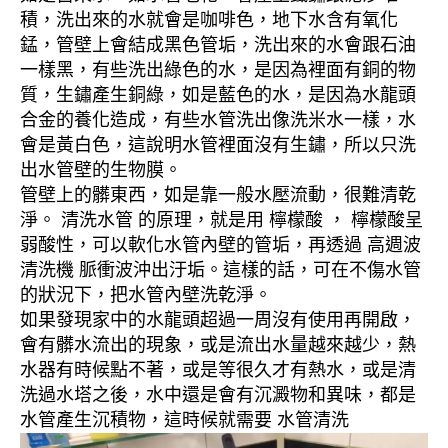
積，洗出來的水就會是咖啡色，地下水含有氧化
錳，管壁上會結成黑色管垢，洗出來的水會跟石油
一樣黑，有些洗出綠色的水，是因為裡面有銅的物
質，生鏽產生銅綠，如是藍色的水，是因為水龍頭
合金的養化造成，有些水管洗出像洗米水一樣，水
會是黃白色，這說明水管裡面沒有生鏽，所以只洗
出水管壁的生物膜。
管壁上的髒東西，如是靠一般水壓流動，很難清乾
淨。 清洗水管 的原理，就是用 檸檬酸 ， 檸檬酸呈
弱酸性，可以軟化水管內壁的管垢，再透過 高週波
清洗機 脈衝波沖出汙垢。這樣的話，可在不傷水管
的狀況下，把水管內壁洗乾淨。
如果發現家中的水龍頭超過一周沒有使用再開啟，
會有髒水流出的現象，或是流出水量越來越少，熱
水器有時候點不著，或是等很久才有熱水，或是清
洗過水塔之後，水中還是會有沉澱物和異味，都是
水管產生沉積物，這時候就需要 水管清洗