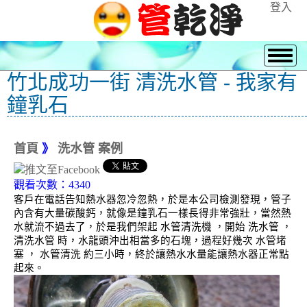
登入
竹北成功一街 清洗水管 - 我家有
鐘乳石
首頁
》
洗水管 案例
觀看次數：4340
客戶在電話告知熱水器忽冷忽熱，於是本公司檢測發現，管子
內含有大量碳酸鈣，就像是鐘乳石一樣長得非常強壯，當然熱
水就流不過去了，於是我們架起 水管清洗機 ，開始 洗水管 ，
清洗水管 時，水龍頭沖出相當多的石塊，過程好幾次 水管堵
塞 ， 水管清洗 約三小時，終於讓熱水水量能讓熱水器正常點
起來。