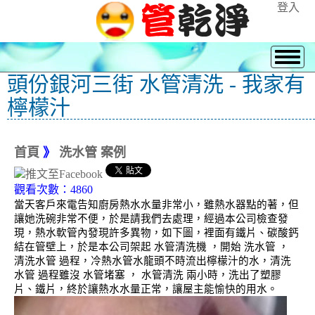
登入
頭份銀河三街 水管清洗 - 我家有
檸檬汁
首頁
》
洗水管 案例
觀看次數：4860
當天客戶來電告知廚房熱水水量非常小，雖熱水器點的著，但
讓她洗碗非常不便，於是請我們去處理，經過本公司檢查發
現，熱水軟管內發現許多異物，如下圖，裡面有鐵片、碳酸鈣
結在管壁上，於是本公司架起 水管清洗機 ，開始 洗水管 ，
清洗水管 過程，冷熱水管水龍頭不時流出檸檬汁的水，清洗
水管 過程雖沒 水管堵塞 ， 水管清洗 兩小時，洗出了塑膠
片、鐵片，終於讓熱水水量正常，讓屋主能愉快的用水。