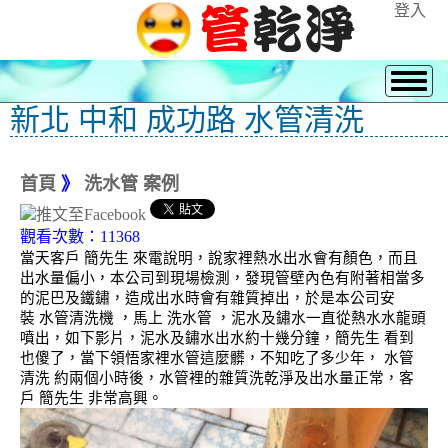
登入
新北 中和 成功路 水管清洗
首頁
》
洗水管 案例
觀看次數：11368
當天客戶 簡先生 來電說明，說家裡熱水出水會有顏色，而且
出水量偏小，本公司到現場檢測，發現管壁內色有附著相當多
的泥巴及鐵鏽，造成出水時會有雜質掉出，於是本公司安
裝 水管清洗機 ，馬上 洗水管 ，泥水及鏽水一直從熱水水龍頭
噴出，如下影片，泥水及鏽水出水約十幾分鐘，簡先生 看到
也傻了，當下領悟家裡水管這麼髒，不知吃了多少年， 水管
清洗 約兩個小時後，水管裡的雜質洗乾淨及出水量正常，客
戶 簡先生 非常高興。