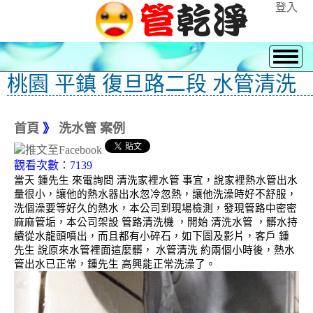
登入
桃園 平鎮 復旦路二段 水管清洗
首頁
》
洗水管 案例
觀看次數：7139
當天 鍾先生 來電詢問 清洗家裡水管 事宜，說家裡熱水管出水
量很小，讓他的熱水器出水忽冷忽熱，讓他洗澡時好不舒服，
洗個澡要等好久的熱水，本公司到現場檢測，發現管路中密密
麻麻管垢，本公司架設 管路清洗機 ，開始 清洗水管 ，髒水持
續從水龍頭噴出，而且都有小碎石，如下圖及影片，客戶 鍾
先生 說原來水管裡面這麼髒， 水管清洗 約兩個小時後，熱水
管出水已正常，鍾先生 高興能正常洗澡了。