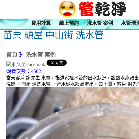
費用計算
線上預約
洗水管 案例
水管清
苗栗 頭屋 中山街 洗水管
首頁
》
洗水管 案例
觀看次數：4502
當天客戶 謝先生 來電，描述家裡水管的出水狀況，說熱水龍頭
洗機 ，開始 清洗水管 ，髒水從水龍頭流出，如下圖，客戶 謝