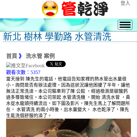
登入
新北 樹林 學勤路 水管清洗
首頁
》
洗水管 案例
觀看次數：5357
當天接到 陳先生的電話，他電話告知家裡的熱水管出水量很
小，詢問是否有辦法處理，因為這狀況讓他困擾了半年，讓他
無法正常洗澡，本公司驅車到了陳 公館 ，經過檢測是碳酸鈣
過多導致堵住，本公司架起 水管清洗機 ，開始 清洗水管 ，黃
水從水龍頭持續流出，如下圖及影片，陳先生馬上了解問題所
在， 水管清洗 約兩小時後，出水量變大， 水也乾淨了，陳先
生能洗個舒服的澡了。