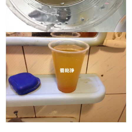
清洗水管, 水管清洗, 洗水管, 熱水管