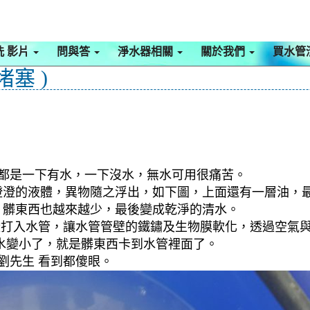
洗 影片
問與答
淨水器相關
關於我們
買水管
塞 )
水都是一下有水，一下沒水，無水可用很痛苦。
澄澄的液體，異物隨之浮出，如下圖，上面還有一層油，
，髒東西也越來越少，最後變成乾淨的清水。
檬酸打入水管，讓水管管壁的鐵鏽及生物膜軟化，透過空氣
水變小了，就是髒東西卡到水管裡面了。
劉先生 看到都傻眼。