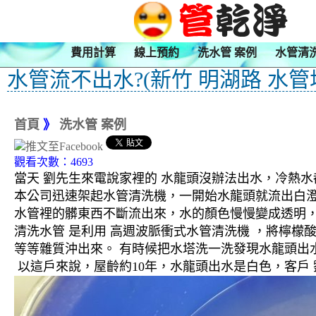
費用計算
線上預約
洗水管 案例
水管清
水管流不出水?(新竹 明湖路 水管堵
首頁
》
洗水管 案例
觀看次數：4693
當天 劉先生來電說家裡的 水龍頭沒辦法出水，冷熱
本公司迅速架起水管清洗機，一開始水龍頭就流出白
水管裡的髒東西不斷流出來，水的顏色慢慢變成透明
清洗水管 是利用 高週波脈衝式水管清洗機 ，將檸
等等雜質沖出來。 有時候把水塔洗一洗發現水龍頭出
以這戶來說，屋齡約10年，水龍頭出水是白色，客戶 