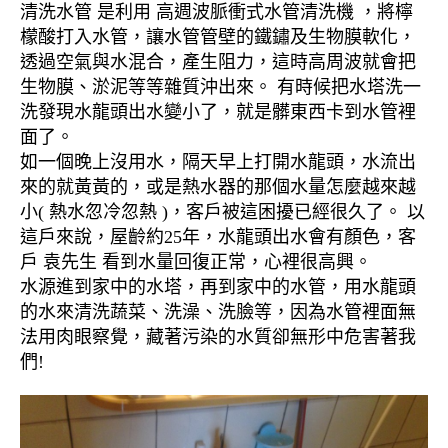
清洗水管 是利用 高週波脈衝式水管清洗機 ，將檸
檬酸打入水管，讓水管管壁的鐵鏽及生物膜軟化，
透過空氣與水混合，產生阻力，這時高周波就會把
生物膜、淤泥等等雜質沖出來。 有時候把水塔洗一
洗發現水龍頭出水變小了，就是髒東西卡到水管裡
面了。
如一個晚上沒用水，隔天早上打開水龍頭，水流出
來的就黃黃的，或是熱水器的那個水量怎麼越來越
小( 熱水忽冷忽熱 )，客戶被這困擾已經很久了。 以
這戶來說，屋齡約25年，水龍頭出水會有顏色，客
戶 袁先生 看到水量回復正常，心裡很高興。
水源進到家中的水塔，再到家中的水管，用水龍頭
的水來清洗蔬菜、洗澡、洗臉等，因為水管裡面無
法用肉眼察覺，藏著污染的水質卻無形中危害著我
們!