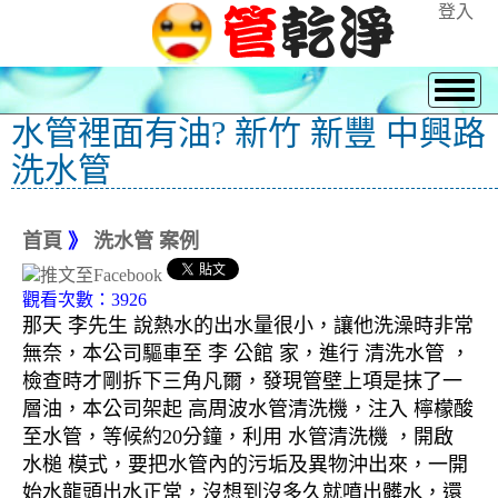
登入
水管裡面有油? 新竹 新豐 中興路
洗水管
首頁
》
洗水管 案例
觀看次數：3926
那天 李先生 說熱水的出水量很小，讓他洗澡時非常
無奈，本公司驅車至 李 公館 家，進行 清洗水管 ，
檢查時才剛拆下三角凡爾，發現管壁上項是抹了一
層油，本公司架起 高周波水管清洗機，注入 檸檬酸
至水管，等候約20分鐘，利用 水管清洗機 ，開啟
水槌 模式，要把水管內的污垢及異物沖出來，一開
始水龍頭出水正常，沒想到沒多久就噴出髒水，還