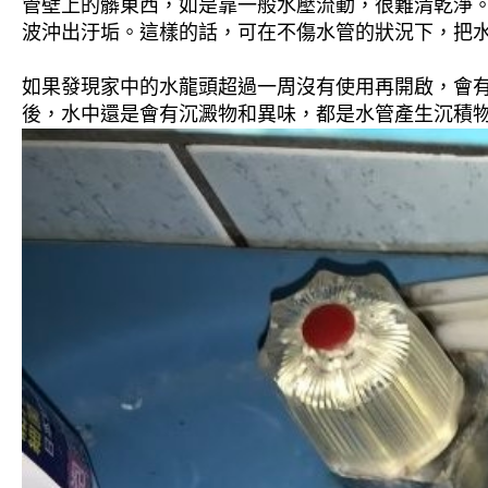
管壁上的髒東西，如是靠一般水壓流動，很難清乾淨。 
波沖出汙垢。這樣的話，可在不傷水管的狀況下，把
如果發現家中的水龍頭超過一周沒有使用再開啟，會
後，水中還是會有沉澱物和異味，都是水管產生沉積物