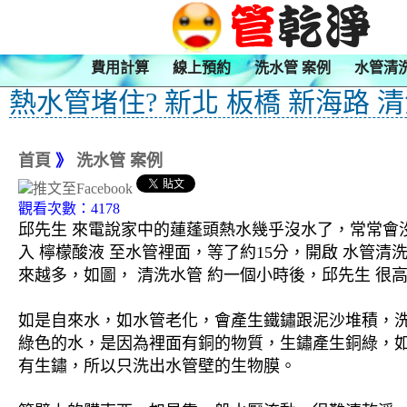
費用計算
線上預約
洗水管 案例
水管清
熱水管堵住? 新北 板橋 新海路 
首頁
》
洗水管 案例
觀看次數：4178
邱先生 來電說家中的蓮蓬頭熱水幾乎沒水了，常常會沒
入 檸檬酸液 至水管裡面，等了約15分，開啟 水管
來越多，如圖， 清洗水管 約一個小時後，邱先生 很高
如是自來水，如水管老化，會產生鐵鏽跟泥沙堆積，
綠色的水，是因為裡面有銅的物質，生鏽產生銅綠，
有生鏽，所以只洗出水管壁的生物膜。