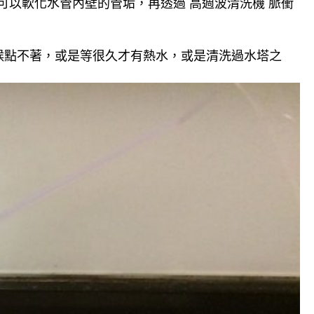
可以軟化水管內壁的管垢，再透過 高週波清洗機 脈衝
候點不著，或是等很久才有熱水，或是清洗過水塔之