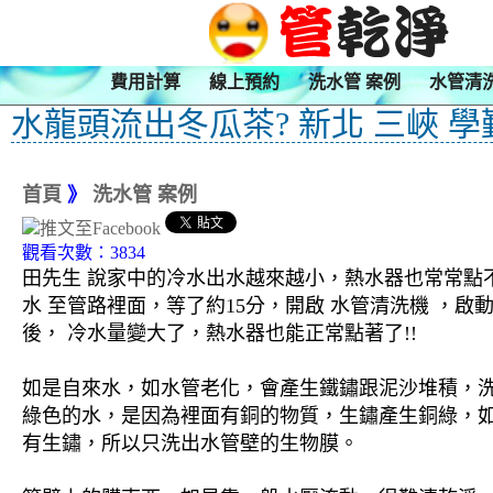
費用計算
線上預約
洗水管 案例
水管清
水龍頭流出冬瓜茶? 新北 三峽 學
首頁
》
洗水管 案例
觀看次數：3834
田先生 說家中的冷水出水越來越小，熱水器也常常點不
水 至管路裡面，等了約15分，開啟 水管清洗機 ，
後， 冷水量變大了，熱水器也能正常點著了!!
如是自來水，如水管老化，會產生鐵鏽跟泥沙堆積，
綠色的水，是因為裡面有銅的物質，生鏽產生銅綠，
有生鏽，所以只洗出水管壁的生物膜。