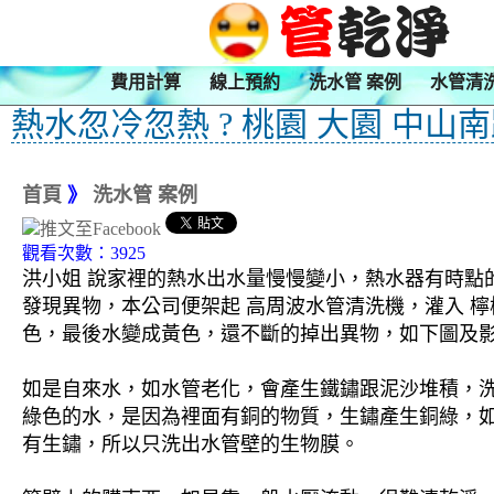
費用計算
線上預約
洗水管 案例
水管清
熱水忽冷忽熱 ? 桃園 大園 中山
首頁
》
洗水管 案例
觀看次數：3925
洪小姐 說家裡的熱水出水量慢慢變小，熱水器有時點
發現異物，本公司便架起 高周波水管清洗機，灌入 檸
色，最後水變成黃色，還不斷的掉出異物，如下圖及影
如是自來水，如水管老化，會產生鐵鏽跟泥沙堆積，
綠色的水，是因為裡面有銅的物質，生鏽產生銅綠，
有生鏽，所以只洗出水管壁的生物膜。