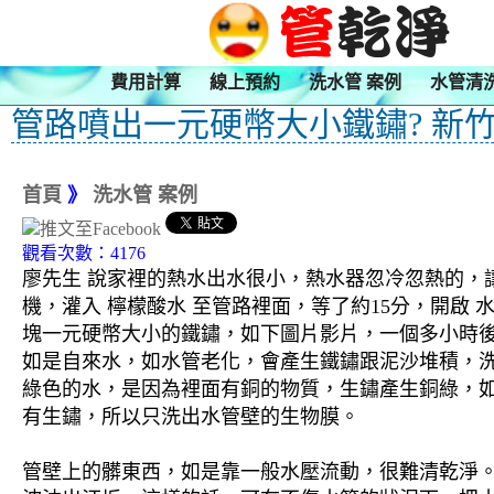
費用計算
線上預約
洗水管 案例
水管清
管路噴出一元硬幣大小鐵鏽? 新竹
首頁
》
洗水管 案例
觀看次數：4176
廖先生 說家裡的熱水出水很小，熱水器忽冷忽熱的，讓
機，灌入 檸檬酸水 至管路裡面，等了約15分，開啟
塊一元硬幣大小的鐵鏽，如下圖片影片，一個多小時後
如是自來水，如水管老化，會產生鐵鏽跟泥沙堆積，
綠色的水，是因為裡面有銅的物質，生鏽產生銅綠，
有生鏽，所以只洗出水管壁的生物膜。
管壁上的髒東西，如是靠一般水壓流動，很難清乾淨。 