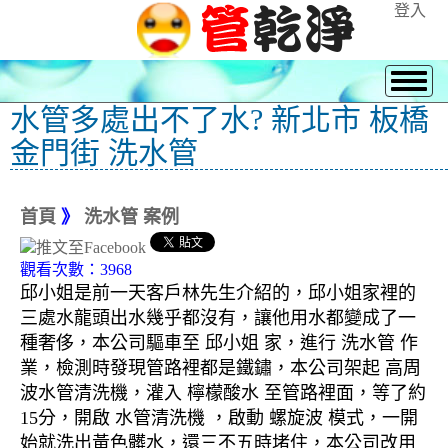
登入
水管多處出不了水? 新北市 板橋
金門街 洗水管
首頁
》
洗水管 案例
觀看次數：3968
邱小姐是前一天客戶林先生介紹的，邱小姐家裡的
三處水龍頭出水幾乎都沒有，讓他用水都變成了一
種奢侈，本公司驅車至 邱小姐 家，進行 洗水管 作
業，檢測時發現管路裡都是鐵鏽，本公司架起 高周
波水管清洗機，灌入 檸檬酸水 至管路裡面，等了約
15分，開啟 水管清洗機 ，啟動 螺旋波 模式，一開
始就洗出黃色髒水，還三不五時堵住，本公司改用