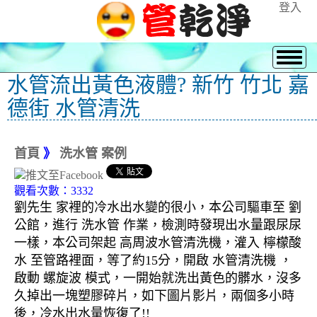
登入
水管流出黃色液體? 新竹 竹北 嘉
德街 水管清洗
首頁
》
洗水管 案例
觀看次數：3332
劉先生 家裡的冷水出水變的很小，本公司驅車至 劉
公館，進行 洗水管 作業，檢測時發現出水量跟尿尿
一樣，本公司架起 高周波水管清洗機，灌入 檸檬酸
水 至管路裡面，等了約15分，開啟 水管清洗機 ，
啟動 螺旋波 模式，一開始就洗出黃色的髒水，沒多
久掉出一塊塑膠碎片，如下圖片影片，兩個多小時
後，冷水出水量恢復了!!