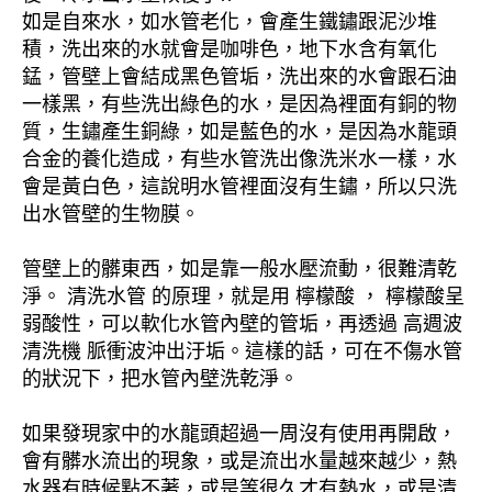
如是自來水，如水管老化，會產生鐵鏽跟泥沙堆
積，洗出來的水就會是咖啡色，地下水含有氧化
錳，管壁上會結成黑色管垢，洗出來的水會跟石油
一樣黑，有些洗出綠色的水，是因為裡面有銅的物
質，生鏽產生銅綠，如是藍色的水，是因為水龍頭
合金的養化造成，有些水管洗出像洗米水一樣，水
會是黃白色，這說明水管裡面沒有生鏽，所以只洗
出水管壁的生物膜。
管壁上的髒東西，如是靠一般水壓流動，很難清乾
淨。 清洗水管 的原理，就是用 檸檬酸 ， 檸檬酸呈
弱酸性，可以軟化水管內壁的管垢，再透過 高週波
清洗機 脈衝波沖出汙垢。這樣的話，可在不傷水管
的狀況下，把水管內壁洗乾淨。
如果發現家中的水龍頭超過一周沒有使用再開啟，
會有髒水流出的現象，或是流出水量越來越少，熱
水器有時候點不著，或是等很久才有熱水，或是清