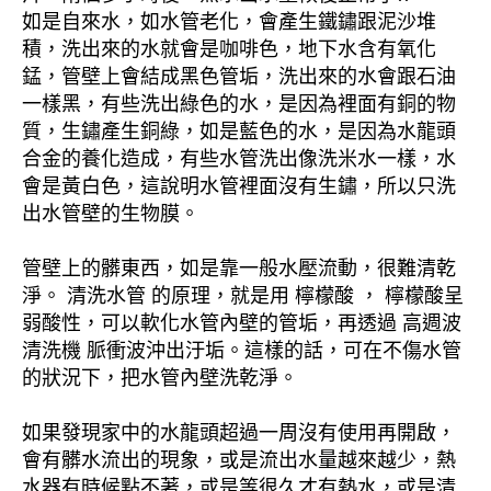
如是自來水，如水管老化，會產生鐵鏽跟泥沙堆
積，洗出來的水就會是咖啡色，地下水含有氧化
錳，管壁上會結成黑色管垢，洗出來的水會跟石油
一樣黑，有些洗出綠色的水，是因為裡面有銅的物
質，生鏽產生銅綠，如是藍色的水，是因為水龍頭
合金的養化造成，有些水管洗出像洗米水一樣，水
會是黃白色，這說明水管裡面沒有生鏽，所以只洗
出水管壁的生物膜。
管壁上的髒東西，如是靠一般水壓流動，很難清乾
淨。 清洗水管 的原理，就是用 檸檬酸 ， 檸檬酸呈
弱酸性，可以軟化水管內壁的管垢，再透過 高週波
清洗機 脈衝波沖出汙垢。這樣的話，可在不傷水管
的狀況下，把水管內壁洗乾淨。
如果發現家中的水龍頭超過一周沒有使用再開啟，
會有髒水流出的現象，或是流出水量越來越少，熱
水器有時候點不著，或是等很久才有熱水，或是清