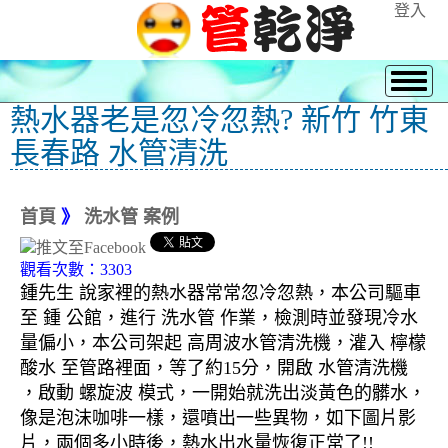
登入
熱水器老是忽冷忽熱? 新竹 竹東
長春路 水管清洗
首頁
》
洗水管 案例
觀看次數：3303
鍾先生 說家裡的熱水器常常忽冷忽熱，本公司驅車
至 鍾 公館，進行 洗水管 作業，檢測時並發現冷水
量偏小，本公司架起 高周波水管清洗機，灌入 檸檬
酸水 至管路裡面，等了約15分，開啟 水管清洗機
，啟動 螺旋波 模式，一開始就洗出淡黃色的髒水，
像是泡沫咖啡一樣，還噴出一些異物，如下圖片影
片，兩個多小時後，熱水出水量恢復正常了!!