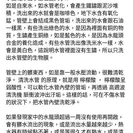
如是自來水，如水管老化，會產生鐵鏽跟泥沙堆
積，洗出來的水就會是咖啡色，地下水含有氧化
錳，管壁上會結成黑色管垢，洗出來的水會跟石油
一樣黑，有些洗出綠色的水，是因為裡面有銅的物
質，生鏽產生銅綠，如是藍色的水，是因為水龍頭
合金的養化造成，有些水管洗出像洗米水一樣，水
會是黃白色，這說明水管裡面沒有生鏽，所以只洗
出水管壁的生物膜。
管壁上的髒東西，如是靠一般水壓流動，很難清乾
淨。 清洗水管 的原理，就是用 檸檬酸 ， 檸檬酸呈
弱酸性，可以軟化水管內壁的管垢，再透過 高週波
清洗機 脈衝波沖出汙垢。這樣的話，可在不傷水管
的狀況下，把水管內壁洗乾淨。
如果發現家中的水龍頭超過一周沒有使用再開啟，
會有髒水流出的現象，或是流出水量越來越少，熱
水器有時候點不著，或是等很久才有熱水，或是清