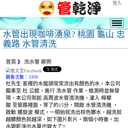
登入
水管出現咖啡湧泉? 桃園 龜山 忠
義路 水管清洗
首頁
》
洗水管 案例
觀看次數：3359
杜先生 家裡的水龍頭常常流出有顏色的水，本公司
驅車至 杜 公館，進行 洗水管 作業，檢測時並無發
現，本公司架起 高周波水管清洗機，灌入 檸檬
酸 至管路裡面，等了約15分，開啟 水管清洗機 ，
啟動 螺旋波 模式，一開始就洗出棕色髒水，越洗就
越髒顏色就越深，如下圖片影片，兩個小時後，出
水變乾淨出水量也變大了!!