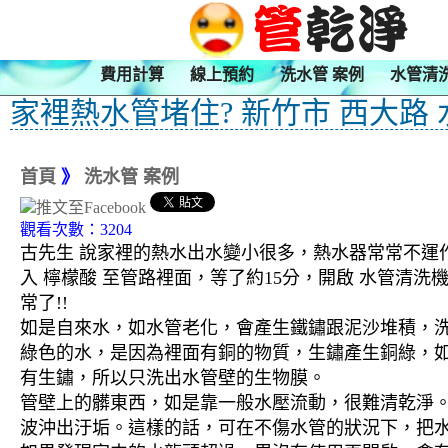
費用計算
線上預約
洗水管 案例
水管清
家裡熱水管堵住? 新竹市 西大路
首頁
》
洗水管 案例
觀看次數：3204
古先生 說家裡的熱水出水變小很多，熱水器常常不運作
入 檸檬酸 至管路裡面，等了約15分，開啟 水管清
常了!!
如是自來水，如水管老化，會產生鐵鏽跟泥沙堆積，
綠色的水，是因為裡面有銅的物質，生鏽產生銅綠，
有生鏽，所以只洗出水管壁的生物膜。
管壁上的髒東西，如是靠一般水壓流動，很難清乾淨。 
波沖出汙垢。這樣的話，可在不傷水管的狀況下，把