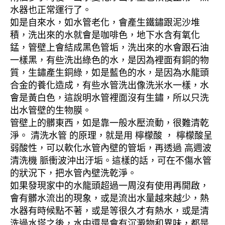
水器也正常運行了。
如是自來水，如水管老化，會產生鐵鏽跟泥沙堆
積，洗出來的水就會是咖啡色，地下水含有氧化
錳，管壁上會結成黑色管垢，洗出來的水會跟石油
一樣黑，有些洗出綠色的水，是因為裡面有銅的物
質，生鏽產生銅綠，如是藍色的水，是因為水龍頭
合金的養化造成，有些水管洗出像洗米水一樣，水
會是黃白色，這說明水管裡面沒有生鏽，所以只洗
出水管壁的生物膜。
管壁上的髒東西，如是靠一般水壓流動，很難清乾
淨。 清洗水管 的原理，就是用 檸檬酸 ， 檸檬酸呈
弱酸性，可以軟化水管內壁的管垢，再透過 高週波
清洗機 脈衝波沖出汙垢。這樣的話，可在不傷水管
的狀況下，把水管內壁洗乾淨。
如果發現家中的水龍頭超過一周沒有使用再開啟，
會有髒水流出的現象，或是流出水量越來越少，熱
水器有時候點不著，或是等很久才有熱水，或是清
洗過水塔之後，水中還是會有沉澱物和異味，都是