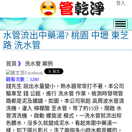
登入
水管流出中藥湯? 桃園 中壢 東芝
路 洗水管
首頁
》
洗水管 案例
觀看次數：3280
錢先生 說出水量變小，熱水器常常打不著，本公司
驅車至 錢 公館，進行 洗水管 作業，檢測時發現管
路都是泥及鐵鏽，如圖，本公司架起 高周波水管清
洗機，灌入 檸檬酸 至水管，等了約15分，開啟 水
管清洗機 ，啟動 螺旋波 模式，一洗水管就流出棕
色髒水，沒多久就變成泥水，看起來跟中藥湯一
樣，如下圖片影片，洗了兩個多小時水都是髒的，