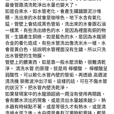
最後管路清洗乾淨出水量也變大了。
如是自來水，如水管老化，會產生鐵鏽跟泥沙堆
積，洗出來的水就會是咖啡色，地下水含有氧化
錳，管壁上會結成黑色管垢，洗出來的水會跟石油
一樣黑，有些洗出綠色的水，是因為裡面有銅的物
質，生鏽產生銅綠，如是藍色的水，是因為水龍頭
合金的養化造成，有些水管洗出像洗米水一樣，水
會是黃白色，這說明水管裡面沒有生鏽，所以只洗
出水管壁的生物膜。
管壁上的髒東西，如是靠一般水壓流動，很難清乾
淨。 清洗水管 的原理，就是用 檸檬酸 ， 檸檬酸呈
弱酸性，可以軟化水管內壁的管垢，再透過 高週波
清洗機 脈衝波沖出汙垢。這樣的話，可在不傷水管
的狀況下，把水管內壁洗乾淨。
如果發現家中的水龍頭超過一周沒有使用再開啟，
會有髒水流出的現象，或是流出水量越來越少，熱
水器有時候點不著，或是等很久才有熱水，或是清
洗過水塔之後，水中還是會有沉澱物和異味，都是