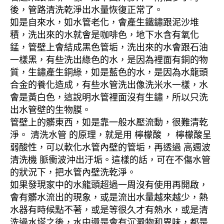
後，管路清洗乾淨出水量恢復正常了。
如是自來水，如水管老化，會產生鐵鏽跟泥沙堆
積，洗出來的水就會是咖啡色，地下水含有氧化
錳，管壁上會結成黑色管垢，洗出來的水會跟石油
一樣黑，有些洗出綠色的水，是因為裡面有銅的物
質，生鏽產生銅綠，如是藍色的水，是因為水龍頭
合金的養化造成，有些水管洗出像洗米水一樣，水
會是黃白色，這說明水管裡面沒有生鏽，所以只洗
出水管壁的生物膜。
管壁上的髒東西，如是靠一般水壓流動，很難清乾
淨。 清洗水管 的原理，就是用 檸檬酸 ， 檸檬酸呈
弱酸性，可以軟化水管內壁的管垢，再透過 高週波
清洗機 脈衝波沖出汙垢。這樣的話，可在不傷水管
的狀況下，把水管內壁洗乾淨。
如果發現家中的水龍頭超過一周沒有使用再開啟，
會有髒水流出的現象，或是流出水量越來越少，熱
水器有時候點不著，或是等很久才有熱水，或是清
洗過水塔之後，水中還是會有沉澱物和異味，都是