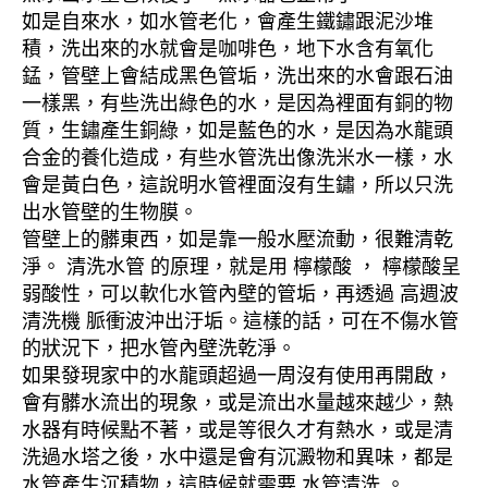
如是自來水，如水管老化，會產生鐵鏽跟泥沙堆
積，洗出來的水就會是咖啡色，地下水含有氧化
錳，管壁上會結成黑色管垢，洗出來的水會跟石油
一樣黑，有些洗出綠色的水，是因為裡面有銅的物
質，生鏽產生銅綠，如是藍色的水，是因為水龍頭
合金的養化造成，有些水管洗出像洗米水一樣，水
會是黃白色，這說明水管裡面沒有生鏽，所以只洗
出水管壁的生物膜。
管壁上的髒東西，如是靠一般水壓流動，很難清乾
淨。 清洗水管 的原理，就是用 檸檬酸 ， 檸檬酸呈
弱酸性，可以軟化水管內壁的管垢，再透過 高週波
清洗機 脈衝波沖出汙垢。這樣的話，可在不傷水管
的狀況下，把水管內壁洗乾淨。
如果發現家中的水龍頭超過一周沒有使用再開啟，
會有髒水流出的現象，或是流出水量越來越少，熱
水器有時候點不著，或是等很久才有熱水，或是清
洗過水塔之後，水中還是會有沉澱物和異味，都是
水管產生沉積物，這時候就需要 水管清洗 。