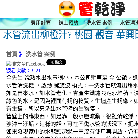
費用計算
線上預約
洗水管 案例
水管清
水管流出柳橙汁? 桃園 觀音 華興
首頁
》
洗水管 案例
觀看次數：3221
金先生 說熱水出水量很小，本公司驅車至 金 公館，進
水管清洗機 ，啟動 螺旋波 模式，一洗水管就流出
如是自來水，如水管老化，會產生鐵鏽跟泥沙堆積，
綠色的水，是因為裡面有銅的物質，生鏽產生銅綠，
有生鏽，所以只洗出水管壁的生物膜。
管壁上的髒東西，如是靠一般水壓流動，很難清乾淨。 
波沖出汙垢。這樣的話，可在不傷水管的狀況下，把
如果發現家中的水龍頭超過一周沒有使用再開啟，會