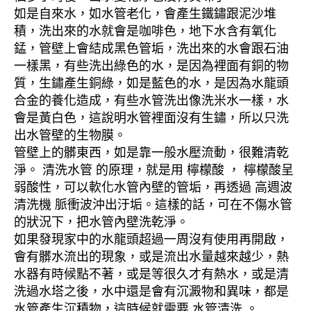
如是自來水，如水管老化，會產生鐵鏽跟泥沙堆
積，洗出來的水就會是咖啡色，地下水含有氧化
錳，管壁上會結成黑色管垢，洗出來的水會跟石油
一樣黑，有些洗出綠色的水，是因為裡面有銅的物
質，生鏽產生銅綠，如是藍色的水，是因為水龍頭
合金的養化造成，有些水管洗出像洗米水一樣，水
會是黃白色，這說明水管裡面沒有生鏽，所以只洗
出水管壁的生物膜。
管壁上的髒東西，如是靠一般水壓流動，很難清乾
淨。 清洗水管 的原理，就是用 檸檬酸 ， 檸檬酸呈
弱酸性，可以軟化水管內壁的管垢，再透過 高週波
清洗機 脈衝波沖出汙垢。這樣的話，可在不傷水管
的狀況下，把水管內壁洗乾淨。
如果發現家中的水龍頭超過一周沒有使用再開啟，
會有髒水流出的現象，或是流出水量越來越少，熱
水器有時候點不著，或是等很久才有熱水，或是清
洗過水塔之後，水中還是會有沉澱物和異味，都是
水管產生沉積物，這時候就需要 水管清洗 。