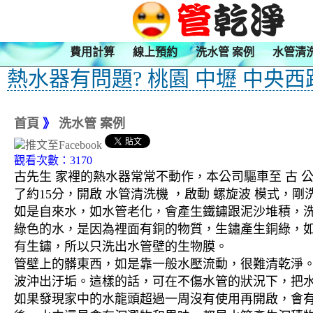
費用計算
線上預約
洗水管 案例
水管清
熱水器有問題? 桃園 中壢 中央西
首頁
》
洗水管 案例
觀看次數：3170
古先生 家裡的熱水器常常不動作，本公司驅車至 古 
了約15分，開啟 水管清洗機 ，啟動 螺旋波 模式
如是自來水，如水管老化，會產生鐵鏽跟泥沙堆積，
綠色的水，是因為裡面有銅的物質，生鏽產生銅綠，
有生鏽，所以只洗出水管壁的生物膜。
管壁上的髒東西，如是靠一般水壓流動，很難清乾淨。 
波沖出汙垢。這樣的話，可在不傷水管的狀況下，把
如果發現家中的水龍頭超過一周沒有使用再開啟，會