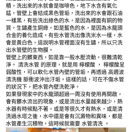
積，洗出來的水就會是咖啡色，地下水含有氧化
錳，管壁上會結成黑色管垢，洗出來的水會跟石油
一樣黑，有些洗出綠色的水，是因為裡面有銅的物
質，生鏽產生銅綠，如是藍色的水，是因為水龍頭
合金的養化造成，有些水管洗出像洗米水一樣，水
會是黃白色，這說明水管裡面沒有生鏽，所以只洗
出水管壁的生物膜。
管壁上的髒東西，如是靠一般水壓流動，很難清乾
淨。 清洗水管 的原理，就是用 檸檬酸 ， 檸檬酸呈
弱酸性，可以軟化水管內壁的管垢，再透過 高週波
清洗機 脈衝波沖出汙垢。這樣的話，可在不傷水管
的狀況下，把水管內壁洗乾淨。
如果發現家中的水龍頭超過一周沒有使用再開啟，
會有髒水流出的現象，或是流出水量越來越少，熱
水器有時候點不著，或是等很久才有熱水，或是清
洗過水塔之後，水中還是會有沉澱物和異味，都是
水管產生沉積物，這時候就需要 水管清洗 。