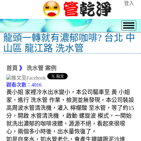
登入
龍頭一轉就有濃郁咖啡? 台北 中
山區 龍江路 洗水管
首頁
》
洗水管 案例
觀看次數：4016
黃小姐 家裡冷水出水變小，本公司驅車至 黃 小姐
家，進行 洗水管 作業，檢測並無發現，本公司裝設
高周波水管清洗機，灌入 檸檬酸 至水管，等了約15
分，開啟 水管清洗機 ，啟動 螺旋波 模式，一開始
就洗出濃郁的咖啡液體，源源不絕，看起來很噁
心，兩個多小時後，出水量恢復了。
如是自來水，如水管老化，會產生鐵鏽跟泥沙堆