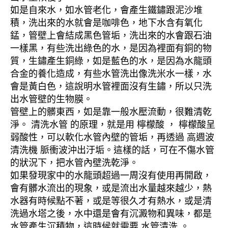
如是自來水，如水管老化，會產生鐵鏽跟泥沙堆
積，洗出來的水就會是咖啡色，地下水含有氧化
錳，管壁上會結成黑色管垢，洗出來的水會跟石油
一樣黑，有些洗出綠色的水，是因為裡面有銅的物
質，生鏽產生銅綠，如是藍色的水，是因為水龍頭
合金的養化造成，有些水管洗出像洗米水一樣，水
會是黃白色，這說明水管裡面沒有生鏽，所以只洗
出水管壁的生物膜。
管壁上的髒東西，如是靠一般水壓流動，很難清乾
淨。 清洗水管 的原理，就是用 檸檬酸 ， 檸檬酸呈
弱酸性，可以軟化水管內壁的管垢，再透過 高週波
清洗機 脈衝波沖出汙垢。這樣的話，可在不傷水管
的狀況下，把水管內壁洗乾淨。
如果發現家中的水龍頭超過一周沒有使用再開啟，
會有髒水流出的現象，或是流出水量越來越少，熱
水器有時候點不著，或是等很久才有熱水，或是清
洗過水塔之後，水中還是會有沉澱物和異味，都是
水管產生沉積物，這時候就需要 水管清洗 。