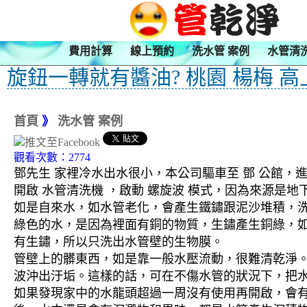
費用計算
線上預約
洗水管 案例
水管清
旋鈕一轉就有醬油? 桃園 楊梅 高
首頁
》
洗水管 案例
觀看次數：2774
鄧先生 家裡冷水出水很小，本公司驅車至 鄧 公館，進
開啟 水管清洗機 ，啟動 螺旋波 模式，因為來源
如是自來水，如水管老化，會產生鐵鏽跟泥沙堆積，
綠色的水，是因為裡面有銅的物質，生鏽產生銅綠，
有生鏽，所以只洗出水管壁的生物膜。
管壁上的髒東西，如是靠一般水壓流動，很難清乾淨。 
波沖出汙垢。這樣的話，可在不傷水管的狀況下，把
如果發現家中的水龍頭超過一周沒有使用再開啟，會