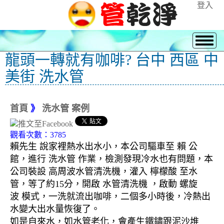
登入
龍頭一轉就有咖啡? 台中 西區 中
美街 洗水管
首頁
》
洗水管 案例
觀看次數：3785
賴先生 說家裡熱水出水小，本公司驅車至 賴 公
館，進行 洗水管 作業，檢測發現冷水也有問題，本
公司裝設 高周波水管清洗機，灌入 檸檬酸 至水
管，等了約15分，開啟 水管清洗機 ，啟動 螺旋
波 模式，一洗就流出咖啡，二個多小時後，冷熱出
水變大出水量恢復了。
如是自來水，如水管老化，會產生鐵鏽跟泥沙堆