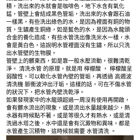
積，洗出來的水就會是咖啡色，地下水含有氧化
錳，管壁上會結成黑色管垢，洗出來的水會跟石油
一樣黑，有些洗出綠色的水，是因為裡面有銅的物
質，生鏽產生銅綠，如是藍色的水，是因為水龍頭
合金的養化造成，有些水管洗出像洗米水一樣，水
會是黃白色，這說明水管裡面沒有生鏽，所以只洗
出水管壁的生物膜。
管壁上的髒東西，如是靠一般水壓流動，很難清乾
淨。 清洗水管 的原理，就是用 檸檬酸 ， 檸檬酸呈
弱酸性，可以軟化水管內壁的管垢，再透過 高週波
清洗機 脈衝波沖出汙垢。這樣的話，可在不傷水管
的狀況下，把水管內壁洗乾淨。
如果發現家中的水龍頭超過一周沒有使用再開啟，
會有髒水流出的現象，或是流出水量越來越少，熱
水器有時候點不著，或是等很久才有熱水，或是清
洗過水塔之後，水中還是會有沉澱物和異味，都是
水管產生沉積物，這時候就需要 水管清洗 。