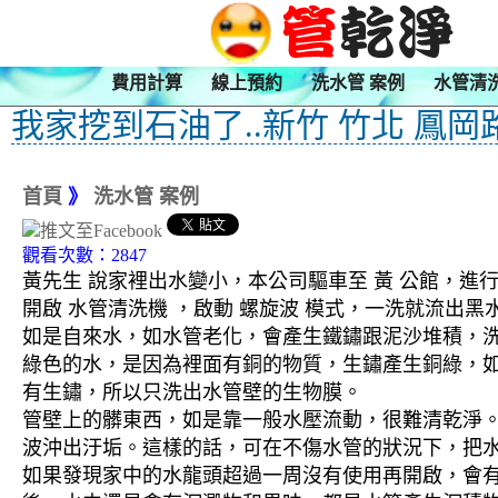
費用計算
線上預約
洗水管 案例
水管清
我家挖到石油了..新竹 竹北 鳳岡
首頁
》
洗水管 案例
觀看次數：2847
黃先生 說家裡出水變小，本公司驅車至 黃 公館，進行
開啟 水管清洗機 ，啟動 螺旋波 模式，一洗就流出
如是自來水，如水管老化，會產生鐵鏽跟泥沙堆積，
綠色的水，是因為裡面有銅的物質，生鏽產生銅綠，
有生鏽，所以只洗出水管壁的生物膜。
管壁上的髒東西，如是靠一般水壓流動，很難清乾淨。 
波沖出汙垢。這樣的話，可在不傷水管的狀況下，把
如果發現家中的水龍頭超過一周沒有使用再開啟，會