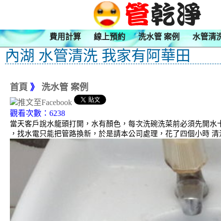
費用計算
線上預約
洗水管 案例
水管清
內湖 水管清洗 我家有阿華田
首頁
》
洗水管 案例
觀看次數：6238
當天客戶說水龍頭打開，水有顏色，每次洗碗洗菜前必須先開水
，找水電只能把管路換新，於是請本公司處理，花了四個小時 清