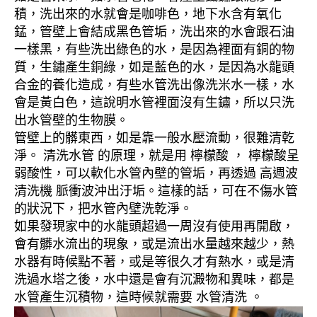
積，洗出來的水就會是咖啡色，地下水含有氧化
錳，管壁上會結成黑色管垢，洗出來的水會跟石油
一樣黑，有些洗出綠色的水，是因為裡面有銅的物
質，生鏽產生銅綠，如是藍色的水，是因為水龍頭
合金的養化造成，有些水管洗出像洗米水一樣，水
會是黃白色，這說明水管裡面沒有生鏽，所以只洗
出水管壁的生物膜。
管壁上的髒東西，如是靠一般水壓流動，很難清乾
淨。 清洗水管 的原理，就是用 檸檬酸 ， 檸檬酸呈
弱酸性，可以軟化水管內壁的管垢，再透過 高週波
清洗機 脈衝波沖出汙垢。這樣的話，可在不傷水管
的狀況下，把水管內壁洗乾淨。
如果發現家中的水龍頭超過一周沒有使用再開啟，
會有髒水流出的現象，或是流出水量越來越少，熱
水器有時候點不著，或是等很久才有熱水，或是清
洗過水塔之後，水中還是會有沉澱物和異味，都是
水管產生沉積物，這時候就需要 水管清洗 。