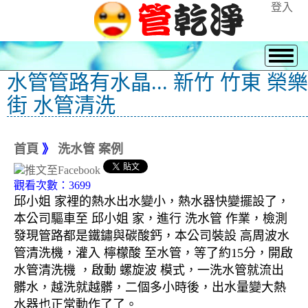
登入
水管管路有水晶... 新竹 竹東 榮樂
街 水管清洗
首頁
》
洗水管 案例
觀看次數：3699
邱小姐 家裡的熱水出水變小，熱水器快變擺設了，
本公司驅車至 邱小姐 家，進行 洗水管 作業，檢測
發現管路都是鐵鏽與碳酸鈣，本公司裝設 高周波水
管清洗機，灌入 檸檬酸 至水管，等了約15分，開啟
水管清洗機 ，啟動 螺旋波 模式，一洗水管就流出
髒水，越洗就越髒，二個多小時後，出水量變大熱
水器也正常動作了了。