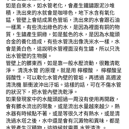
如是自來水，如水管老化，會產生鐵鏽跟泥沙堆
積，洗出來的水就會是咖啡色，地下水含有氧化
錳，管壁上會結成黑色管垢，洗出來的水會跟石油
一樣黑，有些洗出綠色的水，是因為裡面有銅的物
質，生鏽產生銅綠，如是藍色的水，是因為水龍頭
合金的養化造成，有些水管洗出像洗米水一樣，水
會是黃白色，這說明水管裡面沒有生鏽，所以只洗
出水管壁的生物膜。
管壁上的髒東西，如是靠一般水壓流動，很難清乾
淨。 清洗水管 的原理，就是用 檸檬酸 ， 檸檬酸呈
弱酸性，可以軟化水管內壁的管垢，再透過 高週波
清洗機 脈衝波沖出汙垢。這樣的話，可在不傷水管
的狀況下，把水管內壁洗乾淨。
如果發現家中的水龍頭超過一周沒有使用再開啟，
會有髒水流出的現象，或是流出水量越來越少，熱
水器有時候點不著，或是等很久才有熱水，或是清
洗過水塔之後，水中還是會有沉澱物和異味，都是
水管產生沉積物，這時候就需要 水管清洗 。