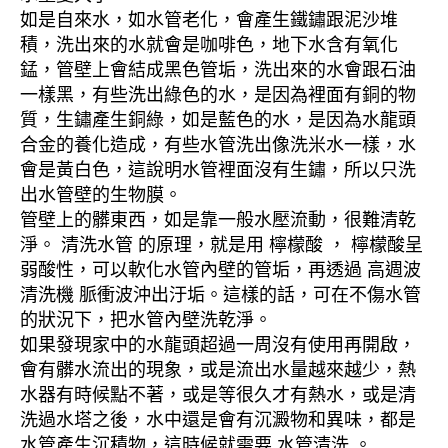
如是自來水，如水管老化，會產生鐵鏽跟泥沙堆
積，洗出來的水就會是咖啡色，地下水含有氧化
錳，管壁上會結成黑色管垢，洗出來的水會跟石油
一樣黑，有些洗出綠色的水，是因為裡面有銅的物
質，生鏽產生銅綠，如是藍色的水，是因為水龍頭
合金的養化造成，有些水管洗出像洗米水一樣，水
會是黃白色，這說明水管裡面沒有生鏽，所以只洗
出水管壁的生物膜。
管壁上的髒東西，如是靠一般水壓流動，很難清乾
淨。 清洗水管 的原理，就是用 檸檬酸 ， 檸檬酸呈
弱酸性，可以軟化水管內壁的管垢，再透過 高週波
清洗機 脈衝波沖出汙垢。這樣的話，可在不傷水管
的狀況下，把水管內壁洗乾淨。
如果發現家中的水龍頭超過一周沒有使用再開啟，
會有髒水流出的現象，或是流出水量越來越少，熱
水器有時候點不著，或是等很久才有熱水，或是清
洗過水塔之後，水中還是會有沉澱物和異味，都是
水管產生沉積物，這時候就需要 水管清洗 。