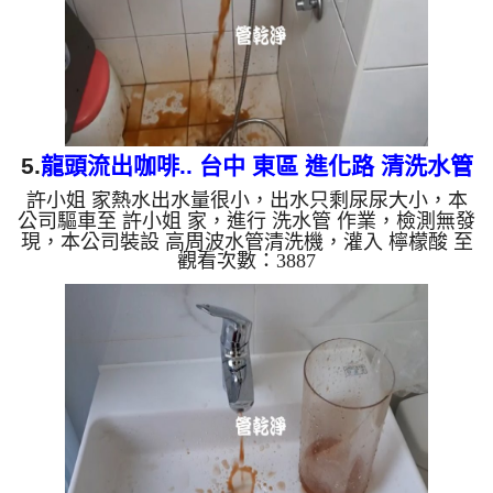
如是藍色的水，是因為...
5.
龍頭流出咖啡.. 台中 東區 進化路 清洗水管
許小姐 家熱水出水量很小，出水只剩尿尿大小，本
公司驅車至 許小姐 家，進行 洗水管 作業，檢測無發
現，本公司裝設 高周波水管清洗機，灌入 檸檬酸 至
觀看次數：3887
水管，等了約15分，開啟 水管清洗機 ，啟動 螺旋
波 模式，一洗就出黃色髒水，一下變成了咖啡，看
起來像是咖啡，二個多小時後，出水量恢復了。 如
是自來水，如水管老化，會產生鐵鏽跟泥沙堆積，洗
出來的水就會是咖啡色，地下水含有氧化錳，管壁上
會結成黑色管垢，洗出來的水會跟石油一樣黑，有些
洗出綠色的水，是因為裡面有銅的物質，生鏽產生銅
綠，如是藍色的水，是...