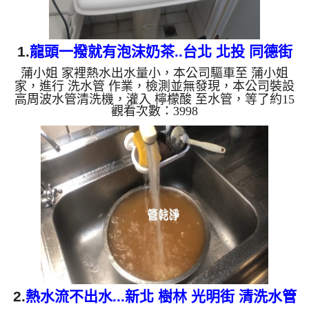
1.
龍頭一撥就有泡沫奶茶..台北 北投 同德街
蒲小姐 家裡熱水出水量小，本公司驅車至 蒲小姐
水管清洗
家，進行 洗水管 作業，檢測並無發現，本公司裝設
高周波水管清洗機，灌入 檸檬酸 至水管，等了約15
觀看次數：3998
分，開啟 水管清洗機 ，啟動 螺旋波 模式，一洗就出
泡沫奶茶，二個多小時後，出水乾淨出水量恢復了。
如是自來水，如水管老化，會產生鐵鏽跟泥沙堆積，
洗出來的水就會是咖啡色，地下水含有氧化錳，管壁
上會結成黑色管垢，洗出來的水會跟石油一樣黑，有
些洗出綠色的水，是因為裡面有銅的物質，生鏽產生
銅綠，如是藍色的水，是因為水龍頭合金的養化造
成，有些水管洗出像...
2.
熱水流不出水...新北 樹林 光明街 清洗水管