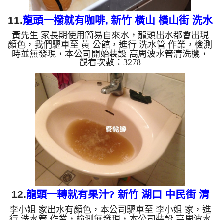
11.
龍頭一撥就有咖啡, 新竹 橫山 橫山街 洗水
黃先生 家長期使用簡易自來水，龍頭出水都會出現
管
顏色，我們驅車至 黃 公館，進行 洗水管 作業，檢測
時並無發現，本公司開始裝設 高周波水管清洗機，
觀看次數：3278
灌入 檸檬酸 至水管，等了約10分，開啟 水管清洗機
，啟動 螺旋波 模式，剛洗水管就流出黃棕色髒水，
顏色越來越深，二個多小時後，出水變乾淨出水量也
變大了。 如是自來水，如水管老化，會產生鐵鏽跟
泥沙堆積，洗出來的水就會是咖啡色，地下水含有氧
化錳，管壁上會結成黑色管垢，洗出來的水會跟石油
一樣黑，有些洗出綠色的水，是因為裡面有銅的物
質，生鏽產生銅綠，如...
12.
龍頭一轉就有果汁? 新竹 湖口 中民街 清
李小姐 家出水有顏色，本公司驅車至 李小姐 家，進
洗水管
行 洗水管 作業，檢測無發現，本公司裝設 高周波水