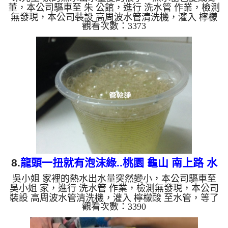
董，本公司驅車至 朱 公館，進行 洗水管 作業，檢測
無發現，本公司裝設 高周波水管清洗機，灌入 檸檬
觀看次數：3373
酸 至水管，等了約15分，開啟 水管清洗機 ，啟動 螺
旋波 模式，一洗就出黃色髒水，看起來像是泡沫奶
茶，二個多小時後，出水乾淨出水量恢復了。 如是
自來水，如水管老化，會產生鐵鏽跟泥沙堆積，洗出
來的水就會是咖啡色，地下水含有氧化錳，管壁上會
結成黑色管垢，洗出來的水會跟石油一樣黑，有些洗
出綠色的水，是因為裡面有銅的物質，生鏽產生銅
綠，如是藍色的水，是...
8.
龍頭一扭就有泡沫綠..桃園 龜山 南上路 水
吳小姐 家裡的熱水出水量突然變小，本公司驅車至
管清洗
吳小姐 家，進行 洗水管 作業，檢測無發現，本公司
裝設 高周波水管清洗機，灌入 檸檬酸 至水管，等了
觀看次數：3390
約15分，開啟 水管清洗機 ，啟動 螺旋波 模式，一洗
就出黃色髒水，顏色越來越深，二個多小時後，出水
變乾淨出水量恢復了。 如是自來水，如水管老化，