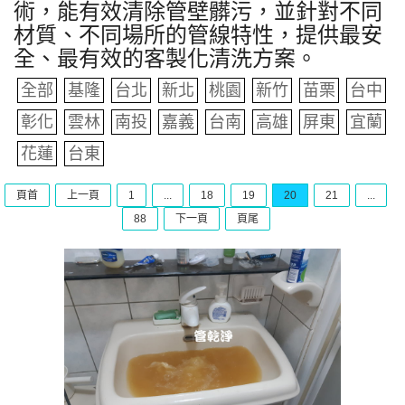
術，能有效清除管壁髒污，並針對不同
材質、不同場所的管線特性，提供最安
全、最有效的客製化清洗方案。
全部
基隆
台北
新北
桃園
新竹
苗栗
台中
彰化
雲林
南投
嘉義
台南
高雄
屏東
宜蘭
花蓮
台東
頁首
上一頁
1
...
18
19
20
21
...
88
下一頁
頁尾