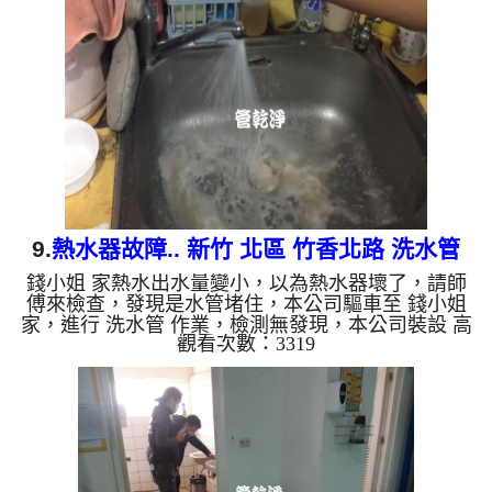
會產生鐵鏽跟泥沙堆積，洗出來的水就會是咖啡色，
地下水含有氧化錳，管壁上會結成黑色管垢，洗出來
的水會跟石油一樣黑，有些洗出綠色的水，是因為裡
面有銅的物質，生鏽產生銅綠，如是藍色的水，是因
為水龍頭合金的養...
9.
熱水器故障.. 新竹 北區 竹香北路 洗水管
錢小姐 家熱水出水量變小，以為熱水器壞了，請師
傅來檢查，發現是水管堵住，本公司驅車至 錢小姐
家，進行 洗水管 作業，檢測無發現，本公司裝設 高
觀看次數：3319
周波水管清洗機，灌入 檸檬酸 至水管，等了約15
分，開啟 水管清洗機 ，啟動 螺旋波 模式，剛開始就
洗出髒水，顏色越來越深，二個多小時後，出水變乾
淨出水量恢復了。 如是自來水，如水管老化，會產
生鐵鏽跟泥沙堆積，洗出來的水就會是咖啡色，地下
水含有氧化錳，管壁上會結成黑色管垢，洗出來的水
會跟石油一樣黑，有些洗出綠色的水，是因為裡面有