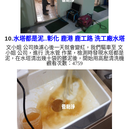
銅的物質，生鏽產生銅...
10.
水塔都是泥..彰化 鹿港 鹿工路 洗工廠水塔
文小姐 公司換濾心後一天就會變紅，我們驅車至 文
水管
小姐 公司，進行 洗水管 作業，檢測時發現水塔都是
泥，在水塔清出幾十袋的髒泥後，開始用高壓清洗機
觀看次數：4759
洗水塔，在裝設 高周波水管清洗機，灌入 檸檬酸 至
水管，等了約10分，開啟 水管清洗機 ，啟動 螺旋
波 模式，洗水管流出黃色髒水，歷時八個小時，水
塔水管都洗乾淨了。 如是自來水，如水管老化，會
產生鐵鏽跟泥沙堆積，洗出來的水就會是咖啡色，地
下水含有氧化錳，管壁上會結成黑色管垢，洗出來的
水會跟石油一樣黑，有些洗出綠色的水，是因為裡面
有銅的物質，生鏽產生...