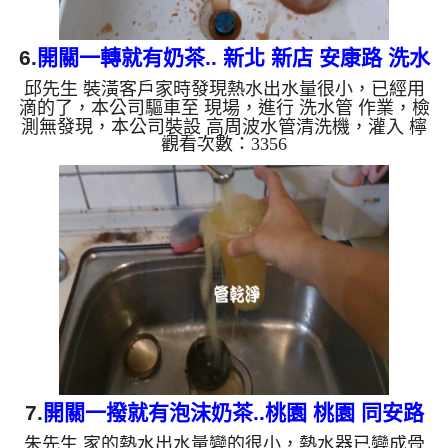
6.
開關一轉就有奶茶.. 新北 新店 安康路 洗水
邱先生 裝潢客戶家時發現熱水出水量很小，已經用
管
滴的了，本公司驅車至 現場，進行 洗水管 作業，檢
測無發現，本公司裝設 高周波水管清洗機，灌入 檸
觀看次數：3356
檬酸 至水管，等了約15分，開啟 水管清洗機 ，啟動
螺旋波 模式，一洗就出黃棕色髒水，看起來像是奶
茶，二個多小時後，出水量恢復了。 如是自來水，
如水管老化，會產生鐵鏽跟泥沙堆積，洗出來的水就
會是咖啡色，地下水含有氧化錳，管壁上會結成黑色
管垢，洗出來的水會跟石油一樣黑，有些洗出綠色的
水，是因為裡面有銅的物質，生鏽產生銅綠，如是藍
色的水，是因為水龍頭...
7.
開關一撥就有泡沫奶茶..桃園 桃園 同安路
朱先生 家的熱水出水量變的很小，熱水器已變成骨
清洗水管