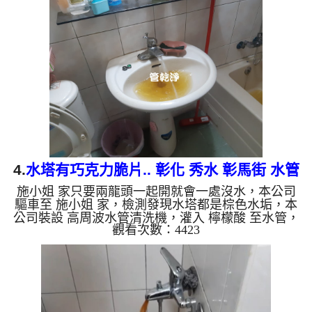
是咖啡，二個多小時後，出水變乾淨出水量也變大
了。 如是自來水，如水管老化，會產生鐵鏽跟泥沙
堆積，洗出來的水就會是咖啡色，地下水含有氧化
錳，管壁上會結成黑色管垢，洗出來的水會跟石油一
樣黑，有些洗出綠色的水，是因為裡面有銅的物質，
生鏽產生銅綠，如是藍色...
4.
水塔有巧克力脆片.. 彰化 秀水 彰馬街 水管
施小姐 家只要兩龍頭一起開就會一處沒水，本公司
清洗
驅車至 施小姐 家，檢測發現水塔都是棕色水垢，本
公司裝設 高周波水管清洗機，灌入 檸檬酸 至水管，
觀看次數：4423
等了約15分，開啟 水管清洗機 ，啟動 螺旋波 模式，
一洗就出黃色髒水，一下變成了深綠色，水塔流出巧
克力脆片，四個多小時後，出水量恢復了。 如是自
來水，如水管老化，會產生鐵鏽跟泥沙堆積，洗出來
的水就會是咖啡色，地下水含有氧化錳，管壁上會結
成黑色管垢，洗出來的水會跟石油一樣黑，有些洗出
綠色的水，是因為裡面有銅的物質，生鏽產生銅綠，