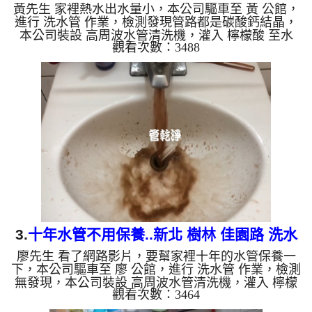
黃先生 家裡熱水出水量小，本公司驅車至 黃 公館，
進行 洗水管 作業，檢測發現管路都是碳酸鈣結晶，
本公司裝設 高周波水管清洗機，灌入 檸檬酸 至水
觀看次數：3488
管，等了約15分，開啟 水管清洗機 ，啟動 螺旋波 模
式，一洗就出黃色髒水，越洗就越髒，二個多小時
後，出水變乾淨出水量也恢復了。 如是自來水，如
水管老化，會產生鐵鏽跟泥沙堆積，洗出來的水就會
是咖啡色，地下水含有氧化錳，管壁上會結成黑色管
垢，洗出來的水會跟石油一樣黑，有些洗出綠色的
水，是因為裡面有銅的物質，生鏽產生銅綠，如是藍
色的水，是因為水龍頭合...
3.
十年水管不用保養..新北 樹林 佳園路 洗水
廖先生 看了網路影片，要幫家裡十年的水管保養一
管
下，本公司驅車至 廖 公館，進行 洗水管 作業，檢測
無發現，本公司裝設 高周波水管清洗機，灌入 檸檬
觀看次數：3464
酸 至水管，等了約15分，開啟 水管清洗機 ，啟動 螺
旋波 模式，一洗就出髒水，越洗就越髒，看起來像