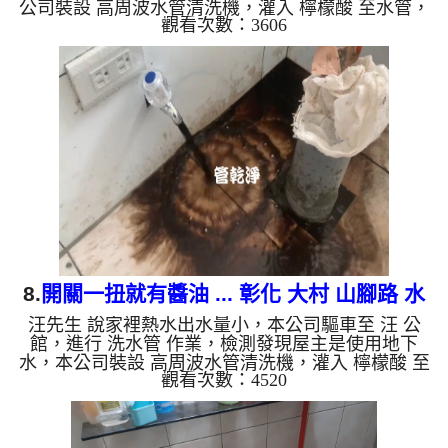
公司裝設 高周波水管清洗機，灌入 檸檬酸 至水管，
觀看次數：3606
等了約15分，開啟 水管清洗機 ，啟動 螺旋波 模式，
本來不出水，一洗就流出黑水，突然流出濃郁的米
漿，四個多小時後，出水量恢復正常了。 如是自來
水，如水管老化，會產生鐵鏽跟泥沙堆積，洗出來的
水就會是咖啡色，地下水含有氧化錳，管壁上會結成
黑色管垢，洗出來的水會跟石油一樣黑，有些洗出綠
色的水，是因為裡面有銅的物質，生鏽產生銅綠，如
是藍色的水，是因為...
8.
開關一扭就有醬油 ... 彰化 大村 山腳路 水
汪先生 說家裡熱水出水量小，本公司驅車至 汪 公
管清洗
館，進行 洗水管 作業，檢測發現屋主是使用地下
水，本公司裝設 高周波水管清洗機，灌入 檸檬酸 至
觀看次數：4520
水管，等了約15分，開啟 水管清洗機 ，啟動 螺旋
波 模式，一洗就流出髒水，突然變成了醬油，四個
多小時後，出水量恢復了。 如是自來水，如水管老
化，會產生鐵鏽跟泥沙堆積，洗出來的水就會是咖啡