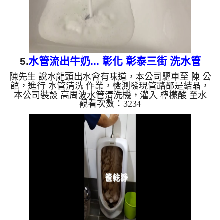
5.
水管流出牛奶... 彰化 彰泰三街 洗水管
陳先生 說水龍頭出水會有味道，本公司驅車至 陳 公
館，進行 水管清洗 作業，檢測發現管路都是結晶，
本公司裝設 高周波水管清洗機，灌入 檸檬酸 至水
觀看次數：3234
管，等了約15分，開啟 水管清洗機 ，啟動 螺旋波 模
式，一洗水管就流出牛奶，四個多小時後，出水量也
變大出水也沒味道了。 如是自來水，如水管老化，
會產生鐵鏽跟泥沙堆積，洗出來的水就會是咖啡色，
地下水含有氧化錳，管壁上會結成黑色管垢，洗出來
的水會跟石油一樣黑，有些洗出綠色的水，是因為裡
面有銅的物質，生鏽產生銅綠，如是藍色的水，是因
為水龍頭合金的養化...