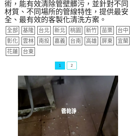
術，能有效清除管壁髒污，並針對不同
材質、不同場所的管線特性，提供最安
全、最有效的客製化清洗方案。
全部
基隆
台北
新北
桃園
新竹
苗栗
台中
彰化
雲林
南投
嘉義
台南
高雄
屏東
宜蘭
花蓮
台東
1
2