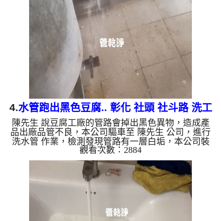
水量也變大了。 如是自來水，如水管老化，會產生
鐵鏽跟泥沙堆積，洗出來的水就會是咖啡色，地下水
含有氧化錳，管壁上會結成黑色管垢，洗出來的水會
跟石油一樣黑，有些洗出綠色的水，是因為裡面有銅
的物質，生鏽產生銅綠...
4.
水管跑出黑色豆腐.. 彰化 社頭 社斗路 洗工
陳先生 說豆腐工廠的管路會掉出黑色異物，造成產
廠管路
品出廠品管不良，本公司驅車至 陳先生 公司，進行
洗水管 作業，檢測發現管路有一層白垢，本公司裝
觀看次數：2884
設 高周波水管清洗機，灌了 五桶檸檬酸 ，等了約15
分，開啟 水管清洗機 ，啟動 水槌 模式，一開始就噴
出豆腐，還出現黑色異物，越洗就越多，四個多小時
後，出水變乾淨，管路拆開也乾淨了。 如是自來
水，如水管老化，會產生鐵鏽跟泥沙堆積，洗出來的
水就會是咖啡色，地下水含有氧化錳，管壁上會結成
黑色管垢，洗出來的水會跟石油一樣黑，有些洗出綠
色的水，是因為裡面有...