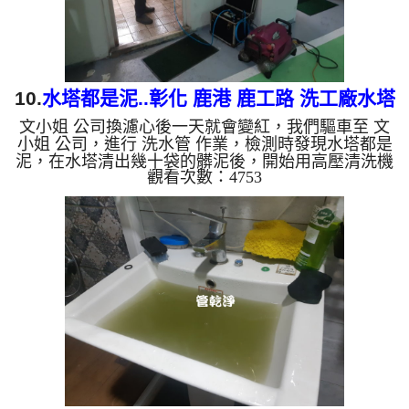
10.
水塔都是泥..彰化 鹿港 鹿工路 洗工廠水塔
文小姐 公司換濾心後一天就會變紅，我們驅車至 文
水管
小姐 公司，進行 洗水管 作業，檢測時發現水塔都是
泥，在水塔清出幾十袋的髒泥後，開始用高壓清洗機
觀看次數：4753
洗水塔，在裝設 高周波水管清洗機，灌入 檸檬酸 至
水管，等了約10分，開啟 水管清洗機 ，啟動 螺旋
波 模式，洗水管流出黃色髒水，歷時八個小時，水
塔水管都洗乾淨了。 如是自來水，如水管老化，會
產生鐵鏽跟泥沙堆積，洗出來的水就會是咖啡色，地
下水含有氧化錳，管壁上會結成黑色管垢，洗出來的
水會跟石油一樣黑，有些洗出綠色的水，是因為裡面
有銅的物質，生鏽產生...