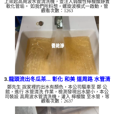
上架起高周波水管清洗機，並注入弱酸性檸檬酸靜置
軟化管垢。 如我們所料想，螺旋波模式一啟動，管
觀看次數：1263
路噴出髒水，瞬間變成的「咖啡液」！這就是長年累
積在管壁的泥沙與鐵鏽。經過兩個小時的奮鬥，出水
終於變乾淨，出水量也變大了。 為什麼水管需要定
期「大掃除」？ 管壁髒汙靠一般水壓難以清除，不
同的水質也會產生不同的「色彩反應」： 咖啡色
（鐵鏽/泥沙）： 常見於自來水管線老化。 石油黑
（氧化錳）： 抽取地下水常見的黑色管垢。 綠色/
藍...
3.
龍頭流出冬瓜茶... 彰化 和美 道周路 水管清
鄭先生 說家裡的出水有顏色，本公司驅車至 鄭 公
洗
館，進行 水管清洗 作業，檢測發現出水變小，本公
司裝設 高周波水管清洗機，灌入 檸檬酸 至水管，等
觀看次數：2637
了約15分，開啟 水管清洗機 ，啟動 螺旋波 模式，一
開始就噴出髒水，還帶出一堆小豆子，突然顏色變
深，就像冬瓜茶一般，兩個多小時後，出水量乾淨出