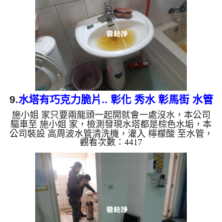
色，地下水含有氧化錳，管壁上會結成黑色管垢，洗
出來的水會跟石油一樣黑，有些洗出綠色的水，是因
為裡面有銅的物質，生鏽產生銅綠，如是藍色的水，
是因為水龍頭合金的養化造...
9.
水塔有巧克力脆片.. 彰化 秀水 彰馬街 水管
施小姐 家只要兩龍頭一起開就會一處沒水，本公司
清洗
驅車至 施小姐 家，檢測發現水塔都是棕色水垢，本
公司裝設 高周波水管清洗機，灌入 檸檬酸 至水管，
觀看次數：4417
等了約15分，開啟 水管清洗機 ，啟動 螺旋波 模式，
一洗就出黃色髒水，一下變成了深綠色，水塔流出巧
克力脆片，四個多小時後，出水量恢復了。 如是自
來水，如水管老化，會產生鐵鏽跟泥沙堆積，洗出來
的水就會是咖啡色，地下水含有氧化錳，管壁上會結
成黑色管垢，洗出來的水會跟石油一樣黑，有些洗出
綠色的水，是因為裡面有銅的物質，生鏽產生銅綠，
如是藍色的水，是因為...