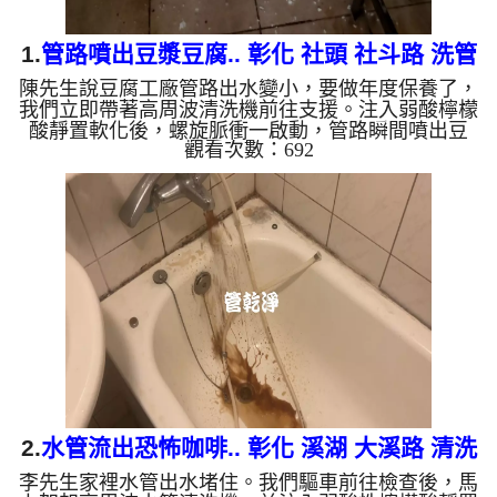
1.
管路噴出豆漿豆腐.. 彰化 社頭 社斗路 洗管
陳先生說豆腐工廠管路出水變小，要做年度保養了，
路
我們立即帶著高周波清洗機前往支援。注入弱酸檸檬
酸靜置軟化後，螺旋脈衝一啟動，管路瞬間噴出豆
觀看次數：692
漿！忽然掉出白色豆腐，不一會又掉出黑色異物，越
來越多，六個多小時後，出水變乾淨出水量也變大
了。 為什麼水管需要定期「大掃除」？ 單靠水壓帶
不走管壁陳年汙垢。不同的水質顏色，反映了不同的
居家隱患： 棕色（鐵鏽）： 管線老化徵兆。 黑色
（氧化錳）： 常見於地下水源。 綠色（銅綠）： 銅
合金接頭氧化。 ...
2.
水管流出恐怖咖啡.. 彰化 溪湖 大溪路 清洗
李先生家裡水管出水堵住。我們驅車前往檢查後，馬
水管