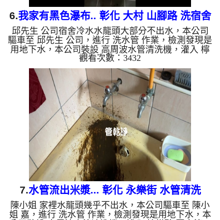
6.
我家有黑色瀑布.. 彰化 大村 山腳路 洗宿舍
邱先生 公司宿舍冷水水龍頭大部分不出水，本公司
管路
驅車至 邱先生 公司，進行 洗水管 作業，檢測發現是
用地下水，本公司裝設 高周波水管清洗機，灌入 檸
觀看次數：3432
檬酸 至水管，等了約15分，開啟 水管清洗機 ，啟動
螺旋波 模式，本來不出水，一洗就流出黑色瀑布，
看起來就像是挖到石油，六個多小時後，出水量恢復
正常了。 如是自來水，如水管老化，會產生鐵鏽跟
泥沙堆積，洗出來的水就會是咖啡色，地下水含有氧
化錳，管壁上會結成黑色管垢，洗出來的水會跟石油
一樣黑，有些洗出綠色的水，是因為裡面有銅的物
質，生鏽產生銅綠，如...
7.
水管流出米漿... 彰化 永樂街 水管清洗
陳小姐 家裡水龍頭幾乎不出水，本公司驅車至 陳小
姐 嘉，進行 洗水管 作業，檢測發現是用地下水，本