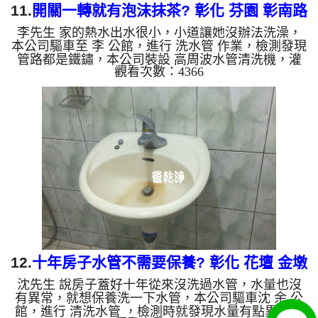
11.
開關一轉就有泡沫抹茶? 彰化 芬園 彰南路
李先生 家的熱水出水很小，小道讓她沒辦法洗澡，
洗水管
本公司驅車至 李 公館，進行 洗水管 作業，檢測發現
管路都是鐵鏽，本公司裝設 高周波水管清洗機，灌
觀看次數：4366
入 檸檬酸 至水管，等了約15分，開啟 水管清洗機 ，
啟動 螺旋波 模式，一開始就洗出多種顏色髒水，就
像是一杯杯的免費的泡沫抹茶，三個多小時後，熱水
出水量恢復了。 如是自來水，如水管老化，會產生
鐵鏽跟泥沙堆積，洗出來的水就會是咖啡色，地下水
含有氧化錳，管壁上會結成黑色管垢，洗出來的水會
跟石油一樣黑，有些洗出綠色的水，是因為裡面有銅
的物質，生鏽產生銅...
12.
十年房子水管不需要保養? 彰化 花壇 金墩
沈先生 說房子蓋好十年從來沒洗過水管，水量也沒
街 水管清洗
有異常，就想保養洗一下水管，本公司驅車沈 余 公
館，進行 清洗水管 ，檢測時就發現水量有點異常，