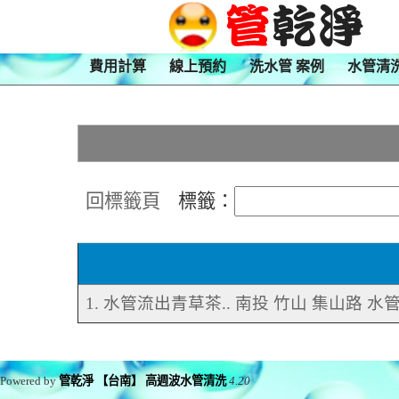
費用計算
線上預約
洗水管 案例
水管清
回標籤頁
標籤：
1. 水管流出青草茶.. 南投 竹山 集山路 水
Powered by
管乾淨 【台南】 高週波水管清洗
4.20