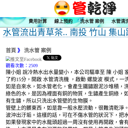
費用計算
線上預約
洗水管 案例
水管清
水管流出青草茶.. 南投 竹山 集
首頁
》
洗水管 案例
觀看次數：2509
陳小姐 說冷熱水出水量變小，本公司驅車至 陳 小姐
了約15分，開啟 水管清洗機 ，啟動 螺旋波 模式
如是自來水，如水管老化，會產生鐵鏽跟泥沙堆積，
綠色的水，是因為裡面有銅的物質，生鏽產生銅綠，
有生鏽，所以只洗出水管壁的生物膜。
管壁上的髒東西，如是靠一般水壓流動，很難清乾淨。 
波沖出汙垢。這樣的話，可在不傷水管的狀況下，把
如果發現家中的水龍頭超過一周沒有使用再開啟，會